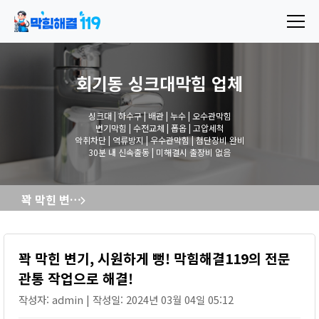
회기동 싱크대막힘
업체
싱크대 | 하수구 | 배관 | 누수 | 오수관막힘
변기막힘 | 수전교체 | 폽옵 | 고압세척
악취차단 | 역류방지 | 우수관막힘 | 첨단장비 완비
30분 내 신속출동 | 미해결시 출장비 없음
꽉 막힌 변기, 시원하게 뻥! 막힘해결119의 전문 관통 작업으로 해결!
꽉 막힌 변기, 시원하게 뻥! 막힘해결119의 전문
관통 작업으로 해결!
작성자: admin | 작성일: 2024년 03월 04일 05:12