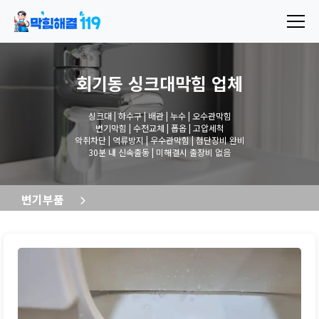
회기동 싱크대막힘
업체
싱크대 | 하수구 | 배관 | 누수 | 오수관막힘
변기막힘 | 수전교체 | 폽옵 | 고압세척
악취차단 | 역류방지 | 우수관막힘 | 첨단장비 완비
30분 내 신속출동 | 미해결시 출장비 없음
변기부품