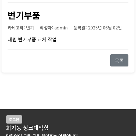
변기부품
카테고리:
변기
작성자:
admin
등록일:
2025년 06월 02일
대림 변기부품 교체 작업
목록
로그인
회기동 싱크대막힘
막힘없이 모든 곳을 뚫어주는 업체입니다.