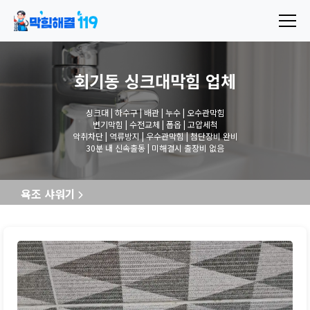
회기동 싱크대막힘
업체
싱크대 | 하수구 | 배관 | 누수 | 오수관막힘
변기막힘 | 수전교체 | 폽옵 | 고압세척
악취차단 | 역류방지 | 우수관막힘 | 첨단장비 완비
30분 내 신속출동 | 미해결시 출장비 없음
욕조 샤워기