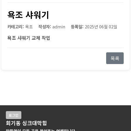
욕조 샤워기
카테고리:
욕조
작성자:
admin
등록일:
2025년 06월 02일
욕조 샤워기 교체 작업
목록
로그인
회기동 싱크대막힘
막힘없이 모든 곳을 뚫어주는 업체입니다.