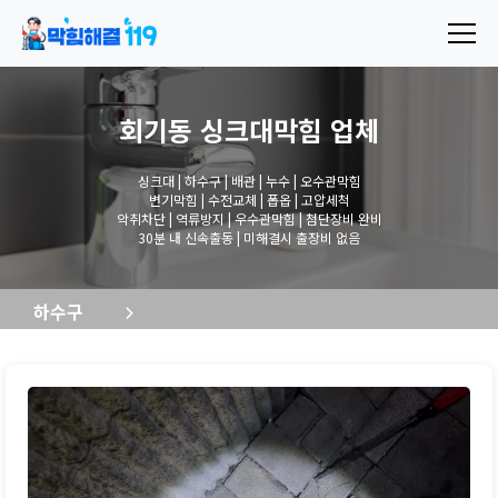
회기동 싱크대막힘
업체
싱크대 | 하수구 | 배관 | 누수 | 오수관막힘
변기막힘 | 수전교체 | 폽옵 | 고압세척
악취차단 | 역류방지 | 우수관막힘 | 첨단장비 완비
30분 내 신속출동 | 미해결시 출장비 없음
하수구