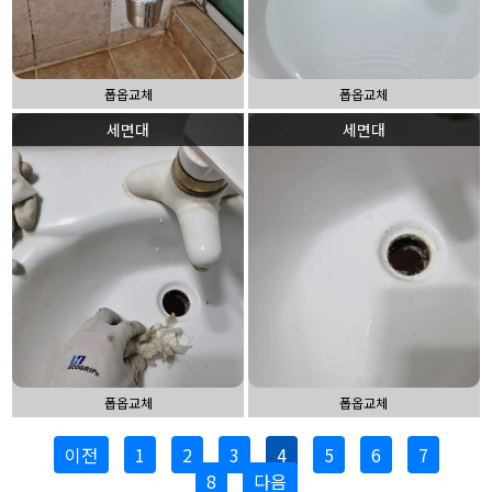
폽옵교체
폽옵교체
세면대
세면대
폽옵교체
폽옵교체
이전
1
2
3
4
5
6
7
8
다음