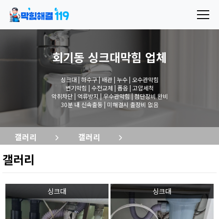
회기동 싱크대막힘
업체
싱크대 | 하수구 | 배관 | 누수 | 오수관막힘
변기막힘 | 수전교체 | 폽옵 | 고압세척
악취차단 | 역류방지 | 우수관막힘 | 첨단장비 완비
30분 내 신속출동 | 미해결시 출장비 없음
갤러리
갤러리
갤러리
싱크대
싱크대