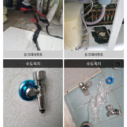
싱크대샤프트
싱크대샤프트
수도꼭지
수도꼭지