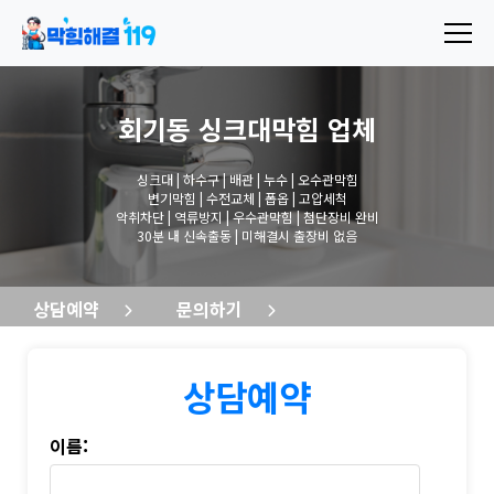
회기동 싱크대막힘
업체
싱크대 | 하수구 | 배관 | 누수 | 오수관막힘
변기막힘 | 수전교체 | 폽옵 | 고압세척
악취차단 | 역류방지 | 우수관막힘 | 첨단장비 완비
30분 내 신속출동 | 미해결시 출장비 없음
상담예약
문의하기
상담예약
이름: